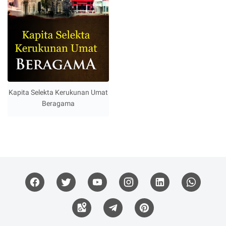
Kapita Selekta Kerukunan Umat
Beragama