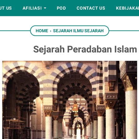
UT US
AFILIASI
POD
CONTACT US
KEBIJAKA
HOME
›
SEJARAH ILMU SEJARAH
Sejarah Peradaban Islam